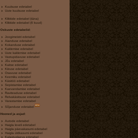
Kuulsuse edetabel
Uute kuulsuse edetabel
Klikkide edetabel (täna)
Klikkide edetabel (6 kuud)
Oskuste edetabelid:
Joogimeistri edetabel
Aianduse edetabel
Kokanduse edetabel
Kaklemise edetabel
Uute kaklemise edetabel
Vastupidavuse edetabel
Jõu edetabel
Kaitse edetabel
Kiiruse edetabel
Osavuse edetabel
Keemiku edetabel
Käsitöö edetabel
Sepistamise edetabel
Kaevandamise edetabel
Raviteaduse edetabel
Relvakäsitsuse edetabel
Varastamise edetabel
Sõjanduse edetabel
Hooned ja asjad:
Autode edetabel
Haigla leveli edetabel
Haigla päevakasumi edetabel
Haigla üldkasumi edetabel
Kalastuslaeva edetabel