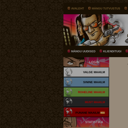
AVALEHT
MÄNGU TUTVUSTUS
MÄNGU UUDISED
KLIENDITUGI
LOGIN
VALGE MAAILM
SININE MAAILM
ROHELINE MAAILM
MUST MAAILM
PUNANE MAAILM
STATISTIKA