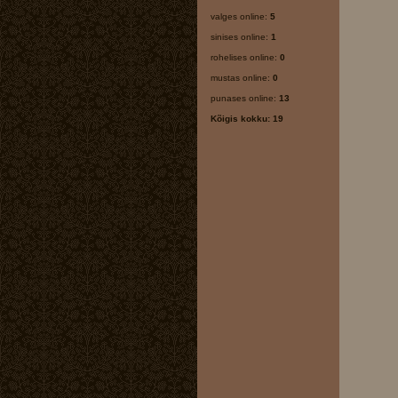
valges online:
5
sinises online:
1
rohelises online:
0
mustas online:
0
punases online:
13
Kõigis kokku: 19