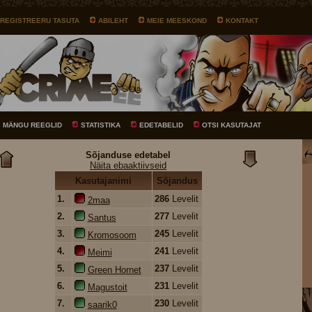
REGISTREERU TASUTA
ABILEHT
MEIE MEESKOND
KONTAKT
MÄNGU REEGLID
STATISTIKA
EDETABELID
OTSI KASUTAJAT
Sõjanduse edetabel
Näita ebaaktiivseid
Kasutajanimi
Sõjandus
1.
286
Levelit
2maa
2.
277
Levelit
Santus
3.
245
Levelit
Kromosoom
4.
241
Levelit
Meimi
5.
237
Levelit
Green Hornet
6.
231
Levelit
Magustoit
7.
230
Levelit
saarik0