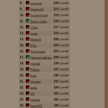
8.
229
Levelit
wmpzter
9.
223
Levelit
Qwerty44
10.
219
Levelit
SimplyGood
11.
218
Levelit
Zanza Labs
12.
217
Levelit
12iho
13.
210
Levelit
mupz
14.
208
Levelit
MarkoS
15.
204
Levelit
IFon
16.
203
Levelit
Teinemees
17.
200
Levelit
HaarjamaaKaru
18.
199
Levelit
maniak
19.
197
Levelit
Platea
20.
196
Levelit
Axel
21.
191
Levelit
Itimees
22.
184
Levelit
aadu
23.
183
Levelit
V8
24.
182
Levelit
tavikas
25.
180
Levelit
hoax615