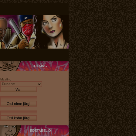
OTSING
Maailm:
Vali
Otsi nime järgi
Otsi koha järgi
EDETABELID