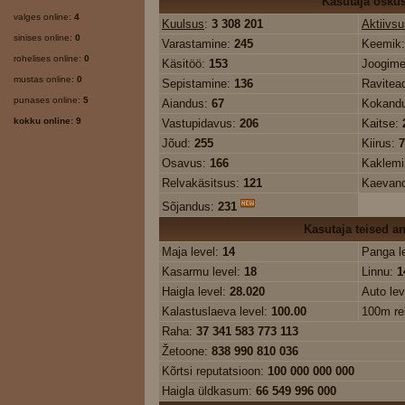
Kasutaja osku
valges online:
4
Kuulsus
:
3 308 201
Aktiivsu
sinises online:
0
Varastamine:
245
Keemik
rohelises online:
0
Käsitöö:
153
Joogime
mustas online:
0
Sepistamine:
136
Ravitea
punases online:
5
Aiandus:
67
Kokand
kokku online: 9
Vastupidavus:
206
Kaitse:
Jõud:
255
Kiirus:
7
Osavus:
166
Kaklem
Relvakäsitsus:
121
Kaevan
Sõjandus:
231
Kasutaja teised 
Maja level:
14
Panga l
Kasarmu level:
18
Linnu:
1
Haigla level:
28.020
Auto lev
Kalastuslaeva level:
100.00
100m re
Raha:
37 341 583 773 113
Žetoone:
838 990 810 036
Kõrtsi reputatsioon:
100 000 000 000
Haigla üldkasum:
66 549 996 000