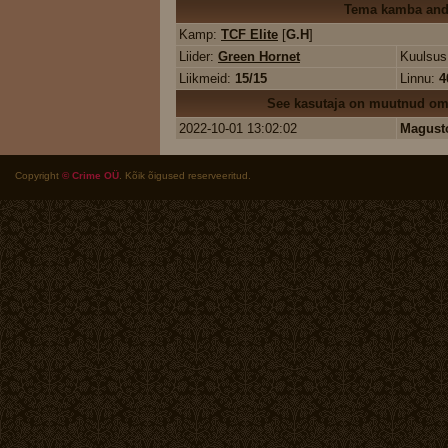
Tema kamba an
Kamp:
TCF Elite
[
G.H
]
Liider:
Green Hornet
Kuulsu
Liikmeid:
15/15
Linnu:
4
See kasutaja on muutnud oma
2022-10-01 13:02:02
Magust
Copyright
© Crime OÜ
. Kõik õigused reserveeritud.