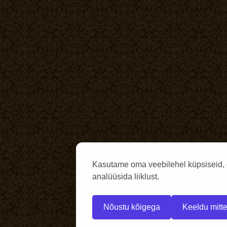
Kasutame oma veebilehel küpsiseid, 
analüüsida liiklust.
Nõustu kõigega
Keeldu mitte