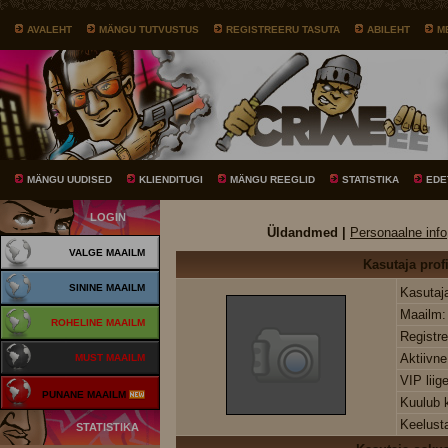
AVALEHT
MÄNGU TUTVUSTUS
REGISTREERU TASUTA
ABILEHT
M
MÄNGU UUDISED
KLIENDITUGI
MÄNGU REEGLID
STATISTIKA
EDE
LOGIN
Üldandmed |
Personaalne info
VALGE MAAILM
Kasutaja profi
SININE MAAILM
Kasutaj
Maailm
ROHELINE MAAILM
Registr
Aktiivn
MUST MAAILM
VIP liig
PUNANE MAAILM
Kuulub
Keelust
STATISTIKA