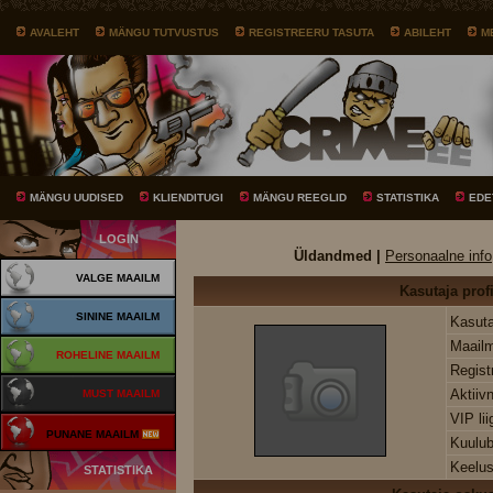
AVALEHT
MÄNGU TUTVUSTUS
REGISTREERU TASUTA
ABILEHT
M
MÄNGU UUDISED
KLIENDITUGI
MÄNGU REEGLID
STATISTIKA
EDE
LOGIN
Üldandmed |
Personaalne info
VALGE MAAILM
Kasutaja profi
SININE MAAILM
Kasuta
Maail
ROHELINE MAAILM
Regist
Aktiiv
MUST MAAILM
VIP li
PUNANE MAAILM
Kuulu
Keelus
STATISTIKA