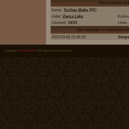
Tema kamba an
Kamp:
Sicilian Mafia
[
EE
]
Liider:
Zanza Labs
Kuuls
Liikmeid:
14/15
Linnu:
See kasutaja on muutnud oma
2023-03-09 23:45:29
Simp
Copyright
© Crime OÜ
. Kõik õigused reserveeritud.