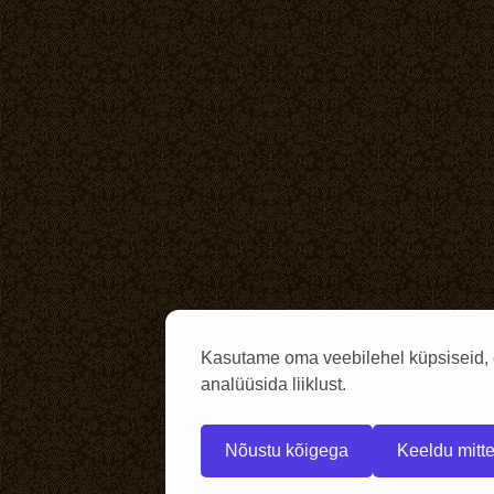
Kasutame oma veebilehel küpsiseid, 
analüüsida liiklust.
Nõustu kõigega
Keeldu mitte