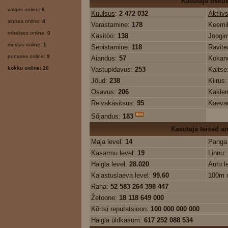
Kasutaja osku
valges online:
6
Kuulsus
:
2 472 032
Aktiiv
sinises online:
4
Varastamine:
178
Keemi
rohelises online:
0
Käsitöö:
138
Joogim
mustas online:
1
Sepistamine:
118
Ravit
punases online:
9
Aiandus:
57
Kokan
kokku online: 20
Vastupidavus:
253
Kaitse
Jõud:
238
Kiirus
Osavus:
206
Kakle
Relvakäsitsus:
95
Kaeva
Sõjandus:
183
Kasutaja teised 
Maja level:
14
Panga 
Kasarmu level:
19
Linnu:
Haigla level:
28.020
Auto l
Kalastuslaeva level:
99.60
100m 
Raha:
52 583 264 398 447
Žetoone:
18 118 649 000
Kõrtsi reputatsioon:
100 000 000 000
Haigla üldkasum:
617 252 088 534