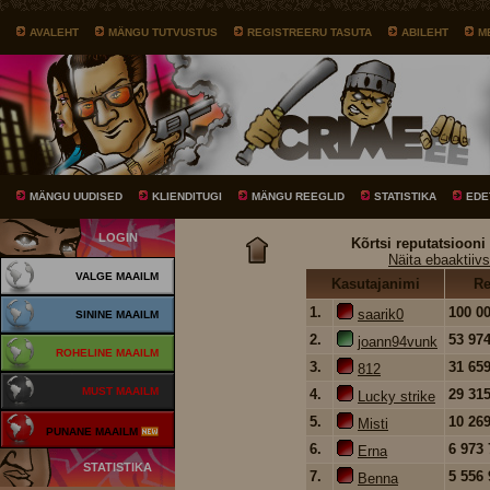
AVALEHT
MÄNGU TUTVUSTUS
REGISTREERU TASUTA
ABILEHT
M
MÄNGU UUDISED
KLIENDITUGI
MÄNGU REEGLID
STATISTIKA
EDE
LOGIN
Kõrtsi reputatsiooni
Näita ebaaktiivs
VALGE MAAILM
Kasutajanimi
Re
1.
100 0
saarik0
SININE MAAILM
2.
53 97
joann94vunk
ROHELINE MAAILM
3.
31 65
812
MUST MAAILM
4.
29 31
Lucky strike
5.
10 26
Misti
PUNANE MAAILM
6.
6 973
Erna
STATISTIKA
7.
5 556
Benna