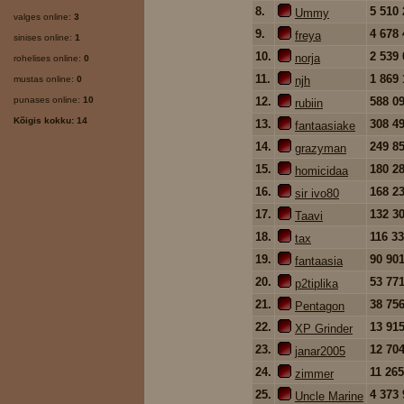
8.
5 510
Ummy
valges online:
3
9.
4 678
freya
sinises online:
1
10.
2 539
norja
rohelises online:
0
11.
1 869
mustas online:
0
njh
punases online:
10
12.
588 0
rubiin
Kõigis kokku: 14
13.
308 4
fantaasiake
14.
249 8
grazyman
15.
180 2
homicidaa
16.
168 2
sir ivo80
17.
132 3
Taavi
18.
116 3
tax
19.
90 90
fantaasia
20.
53 77
p2tiplika
21.
38 75
Pentagon
22.
13 91
XP Grinder
23.
12 70
janar2005
24.
11 26
zimmer
25.
4 373
Uncle Marine