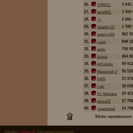
26.
3 642
SIRKEL
27.
3 454
birgit911
28.
2 666
-7-
29.
1 789
Spanky15
30.
962 5
qwerty420
31.
848 1
Luna
32.
759 9
aadu
33.
464 0
jõulud
34.
59 91
AlQaholic
35.
50 53
Magustoit 2
36.
33 97
6405
37.
30 03
Loki
38.
29 42
Sir Nokiake
39.
27 79
rassu02
40.
24 79
-magustoit
Kõrtsi reputatsiooni
Copyright
© Crime OÜ
. Kõik õigused reserveeritud.