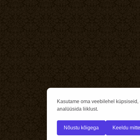
Kasutame oma veebilehel küpsiseid, 
analüüsida liiklust.
Nõustu kõigega
Keeldu mitte