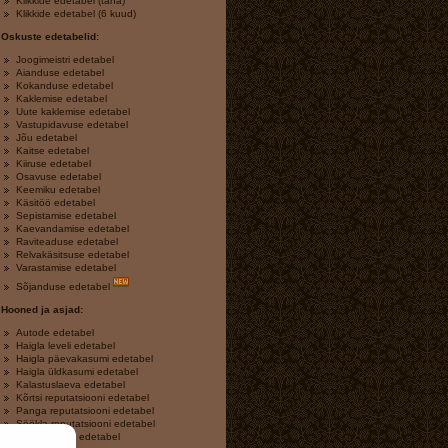
Klikkide edetabel (täna)
Klikkide edetabel (6 kuud)
Oskuste edetabelid:
Joogimeistri edetabel
Aianduse edetabel
Kokanduse edetabel
Kaklemise edetabel
Uute kaklemise edetabel
Vastupidavuse edetabel
Jõu edetabel
Kaitse edetabel
Kiiruse edetabel
Osavuse edetabel
Keemiku edetabel
Käsitöö edetabel
Sepistamise edetabel
Kaevandamise edetabel
Raviteaduse edetabel
Relvakäsitsuse edetabel
Varastamise edetabel
Sõjanduse edetabel
Hooned ja asjad:
Autode edetabel
Haigla leveli edetabel
Haigla päevakasumi edetabel
Haigla üldkasumi edetabel
Kalastuslaeva edetabel
Kõrtsi reputatsiooni edetabel
Panga reputatsiooni edetabel
Söökla reputatsiooni edetabel
Varakambrite edetabel