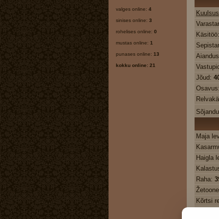
valges online:
4
Kuulsus
sinises online:
3
Varasta
rohelises online:
0
Käsitöö
mustas online:
1
Sepista
punases online:
13
Aiandu
kokku online: 21
Vastupi
Jõud:
4
Osavus
Relvakä
Sõjand
Maja le
Kasarmu
Haigla l
Kalastu
Raha:
3
Žetoon
Kõrtsi r
Haigla 