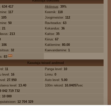
Kasutaja oskused
:
634 417
Aktiivsus
:
39%
mine:
117
Keemik:
118
:
105
Joogimeister:
112
mine:
50
Raviteadus:
63
s:
21
Kokandus:
36
davus:
213
Kaitse:
35
0
Kiirus:
67
:
106
Kaklemine:
80.00
sitsus:
32
Kaevandamine:
1
us:
83
Kasutaja teised andmed
vel:
11
Panga level:
10
 level:
16
Linnu:
0
evel:
27.950
Auto level:
5.00
slaeva level:
13.40
100m rekord:
10.04057
sec
9 042 719 732
e:
10 000
eputatsioon:
12 704 329
üldkasum:
1 213 403 150