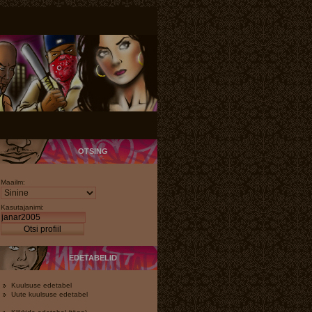
OTSING
Maailm:
Kasutajanimi:
Otsi profiil
EDETABELID
Kuulsuse edetabel
Uute kuulsuse edetabel