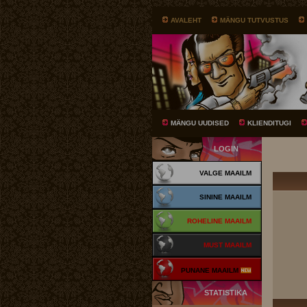
AVALEHT
MÄNGU TUTVUSTUS
MÄNGU UUDISED
KLIENDITUGI
LOGIN
VALGE MAAILM
SININE MAAILM
ROHELINE MAAILM
MUST MAAILM
PUNANE MAAILM
STATISTIKA