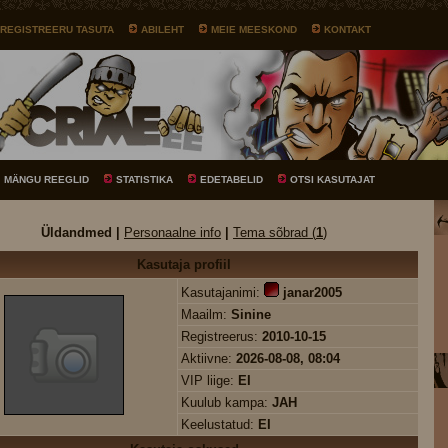
REGISTREERU TASUTA
ABILEHT
MEIE MEESKOND
KONTAKT
MÄNGU REEGLID
STATISTIKA
EDETABELID
OTSI KASUTAJAT
Üldandmed |
Personaalne info
|
Tema sõbrad (
1
)
Kasutaja profiil
Kasutajanimi:
janar2005
Maailm:
Sinine
Registreerus:
2010-10-15
Aktiivne:
2026-08-08, 08:04
VIP liige:
EI
Kuulub kampa:
JAH
Keelustatud:
EI