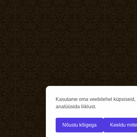
Kasutame oma veebilehel küpsiseid, 
analüüsida liiklust.
Nõustu kõigega
Keeldu mitte