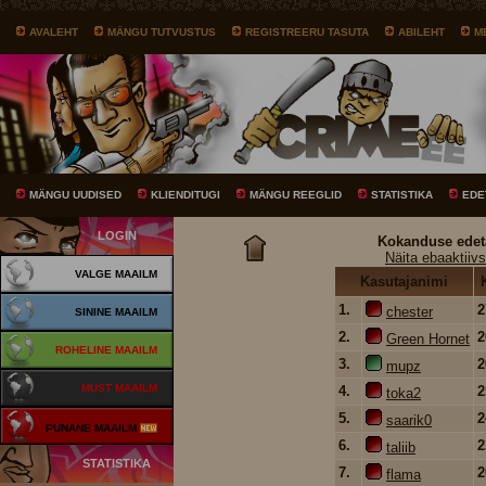
AVALEHT
MÄNGU TUTVUSTUS
REGISTREERU TASUTA
ABILEHT
M
MÄNGU UUDISED
KLIENDITUGI
MÄNGU REEGLID
STATISTIKA
EDE
LOGIN
Kokanduse edet
Näita ebaaktiivs
VALGE MAAILM
Kasutajanimi
1.
chester
SININE MAAILM
2.
Green Hornet
ROHELINE MAAILM
3.
mupz
MUST MAAILM
4.
toka2
5.
saarik0
PUNANE MAAILM
6.
taliib
STATISTIKA
7.
flama