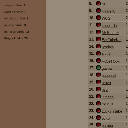
8.
ru
valges online:
3
9.
KaarelK
sinises online:
0
10.
WCG
rohelises online:
1
11.
mustas online:
0
shaolin17
punases online:
16
12.
Mr Blaster
Kõigis kokku: 20
13.
EatCakeKid
14.
ryndaja
15.
aiku2
16.
RobinHook
17.
gaspar
18.
puupea8
19.
orava
20.
qxy
21.
itimees
22.
mcx10
23.
Lucky strike
24.
ecko
25.
pambu