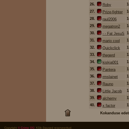
26.
Roby
27.
Prize-fighter
28.
raul2006
29.
megatron2
30.
- - Fat JesuS
31.
mario cool
32.
Quickclick
33.
thegerd
34.
kiskja001
35.
Pantera
36.
rmslainet
37.
Rauno
38.
Little Jacob
39.
1
alchemy
40.
1
x factor
Kokanduse edet
Copyright
© Crime OÜ
. Kõik õigused reserveeritud.