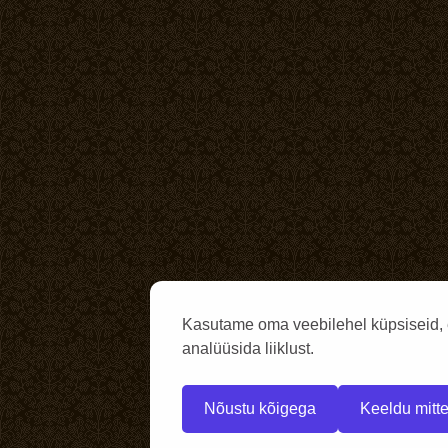
Kasutame oma veebilehel küpsiseid, 
analüüsida liiklust.
Nõustu kõigega
Keeldu mitte