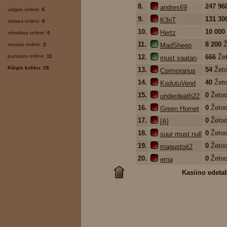
8.
247 96
andres69
valges online:
5
9.
131 30
K3nT
sinises online:
0
10.
10 000
Hertz
rohelises online:
0
11.
8 200
Ž
mustas online:
2
MadSheep
punases online:
11
12.
666
Že
must saatan
Kõigis kokku: 18
13.
54
Žeto
Cormoranus
14.
40
Žeto
KodutuVend
15.
0
Žetoo
underdeath22
16.
0
Žetoo
Green Hornet
17.
0
Žetoo
[A]
18.
0
Žetoo
suur must null
19.
0
Žetoo
magustoit2
20.
0
Žetoo
erna
Kasiino edeta