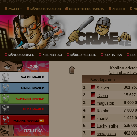
AVALEHT
MÄNGU TUTVUSTUS
REGISTREERU TASUTA
ABILEHT
M
MÄNGU UUDISED
KLIENDITUGI
MÄNGU REEGLID
STATISTIKA
EDE
LOGIN
Kasiino edeta
Näita ebaaktiivs
VALGE MAAILM
Kasutajanimi
1.
301 75
Striiver
SININE MAAILM
2.
15 627
JCena
ROHELINE MAAILM
3.
8 000 
magustoit
MUST MAAILM
4.
7 000 
Rambo
5.
1 022 
saarik0
PUNANE MAAILM
6.
536 00
Lucky strike
STATISTIKA
7.
402 00
oravapoiss