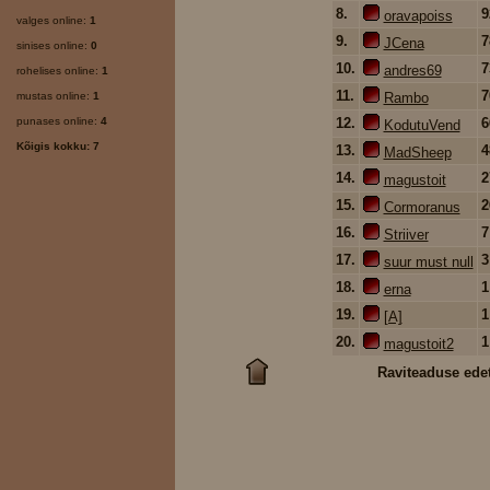
8.
oravapoiss
valges online:
1
9.
JCena
sinises online:
0
10.
andres69
rohelises online:
1
11.
mustas online:
1
Rambo
punases online:
4
12.
KodutuVend
Kõigis kokku: 7
13.
MadSheep
14.
magustoit
15.
Cormoranus
16.
Striiver
17.
suur must null
18.
erna
19.
[A]
20.
magustoit2
Raviteaduse ede