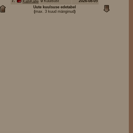
7.
0
Kuulsust
2026-08-05
KalliKalle
Uute kuulsuse edetabel
(
max. 3 kuud mänginud
)