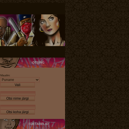
OTSING
Maailm:
Vali
Otsi nime järgi
Otsi koha järgi
EDETABELID