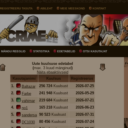
REGISTREERU TASUTA
ABILEHT
MEIE MEESKOND
KONTAKT
MÄNGU REEGLID
STATISTIKA
EDETABELID
OTSI KASUTAJAT
Uute kuulsuse edetabel
(
max. 3 kuud mänginud
)
Näita ebaaktiivseid
Kasutajanimi
Kuulsus
Registreerus
1.
256 724
Kuulsust
2026-07-25
Baltazar
2.
241 948
Kuulsust
2026-05-29
Farbe
3.
219 684
Kuulsust
2026-07-21
vahimar
4.
165 218
Kuulsust
2026-06-23
no1
5.
90 523
Kuulsust
2026-07-31
sandersa
6.
80 456
Kuulsust
2026-07-24
DC1030