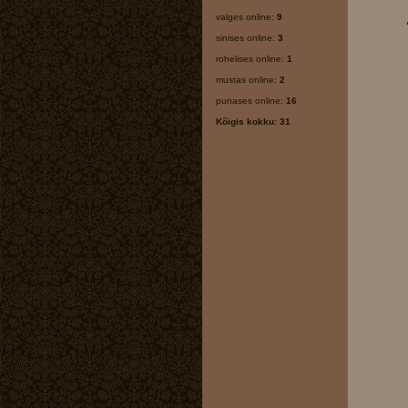
valges online:
9
sinises online:
3
rohelises online:
1
mustas online:
2
punases online:
16
Kõigis kokku: 31