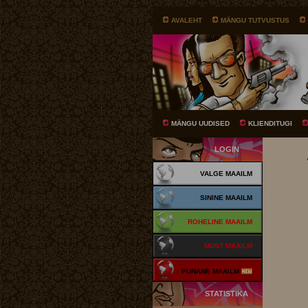
AVALEHT
MÄNGU TUTVUSTUS
MÄNGU UUDISED
KLIENDITUGI
LOGIN
VALGE MAAILM
SININE MAAILM
ROHELINE MAAILM
MUST MAAILM
PUNANE MAAILM
STATISTIKA