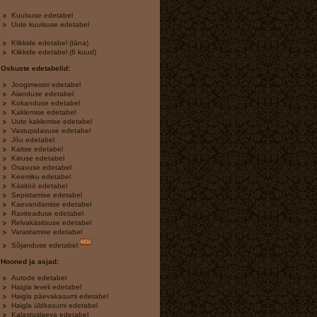
Kuulsuse edetabel
Uute kuulsuse edetabel
Klikkide edetabel (täna)
Klikkide edetabel (6 kuud)
Oskuste edetabelid:
Joogimeistri edetabel
Aianduse edetabel
Kokanduse edetabel
Kaklemise edetabel
Uute kaklemise edetabel
Vastupidavuse edetabel
Jõu edetabel
Kaitse edetabel
Kiiruse edetabel
Osavuse edetabel
Keemiku edetabel
Käsitöö edetabel
Sepistamise edetabel
Kaevandamise edetabel
Raviteaduse edetabel
Relvakäsitsuse edetabel
Varastamise edetabel
Sõjanduse edetabel
Hooned ja asjad:
Autode edetabel
Haigla leveli edetabel
Haigla päevakasumi edetabel
Haigla üldkasumi edetabel
Kalastuslaeva edetabel