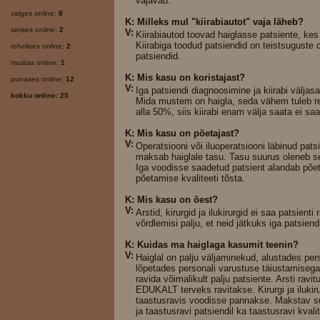
vajavad.
valges online:
8
K: Milleks mul "kiirabiautot" vaja läheb?
sinises online:
2
V:
Kiirabiautod toovad haiglasse patsiente, kes i
Kiirabiga toodud patsiendid on teistsuguste d
rohelises online:
2
patsiendid.
mustas online:
1
K: Mis kasu on koristajast?
punases online:
12
V:
Iga patsiendi diagnoosimine ja kiirabi väl
kokku online: 25
Mida mustem on haigla, seda vähem tuleb reg
alla 50%, siis kiirabi enam välja saata ei sa
K: Mis kasu on põetajast?
V:
Operatsiooni või iluoperatsiooni läbinud pat
maksab haiglale tasu. Tasu suurus oleneb se
Iga voodisse saadetud patsient alandab põet
põetamise kvaliteeti tõsta.
K: Mis kasu on õest?
V:
Arstid, kirurgid ja ilukirurgid ei saa patsien
võrdlemisi palju, et neid jätkuks iga patsiend
K: Kuidas ma haiglaga kasumit teenin?
V:
Haiglal on palju väljaminekud, alustades pers
lõpetades personali varustuse täiustamisega
ravida võimalikult palju patsiente. Arsti rav
EDUKALT terveks ravitakse. Kirurgi ja ilukir
taastusravis voodisse pannakse. Makstav su
ja taastusravi patsiendil ka taastusravi kvali