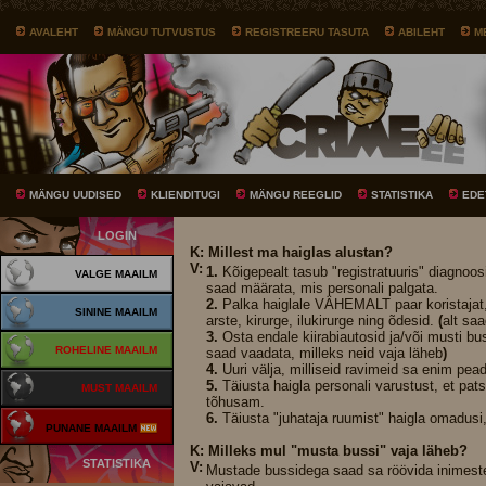
AVALEHT
MÄNGU TUTVUSTUS
REGISTREERU TASUTA
ABILEHT
M
MÄNGU UUDISED
KLIENDITUGI
MÄNGU REEGLID
STATISTIKA
EDE
LOGIN
K: Millest ma haiglas alustan?
V:
1.
Kõigepealt tasub "registratuuris" diagnoosid
VALGE MAAILM
saad määrata, mis personali palgata.
2.
Palka haiglale VÄHEMALT paar koristajat,
SININE MAAILM
arste, kirurge, ilukirurge ning õdesid.
(
alt sa
3.
Osta endale kiirabiautosid ja/või musti b
ROHELINE MAAILM
saad vaadata, milleks neid vaja läheb
)
4.
Uuri välja, milliseid ravimeid sa enim pea
5.
Täiusta haigla personali varustust, et pats
MUST MAAILM
tõhusam.
6.
Täiusta "juhataja ruumist" haigla omadusi
PUNANE MAAILM
K: Milleks mul "musta bussi" vaja läheb?
STATISTIKA
V:
Mustade bussidega saad sa röövida inimeste