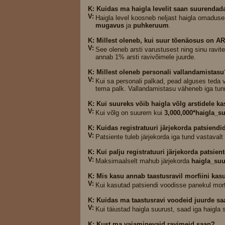
K: Kuidas ma haigla levelit saan suurendad
V:
Haigla level koosneb neljast haigla omaduse
mugavus
ja
puhkeruum
.
K: Millest oleneb, kui suur tõenäosus on A
V:
See oleneb arsti varustusest ning sinu ravite
annab 1% arsti ravivõimele juurde.
K: Millest oleneb personali vallandamistasu
V:
Kui sa personali palkad, pead alguses teda
tema palk. Vallandamistasu väheneb iga tunni
K: Kui suureks võib haigla võlg arstidele k
V:
Kui võlg on suurem kui
3,000,000*haigla_s
K: Kuidas registratuuri järjekorda patsiendi
V:
Patsiente tuleb järjekorda iga tund vastavalt
K: Kui palju registratuuri järjekorda patsie
V:
Maksimaalselt mahub järjekorda
haigla_suu
K: Mis kasu annab taastusravil morfiini ka
V:
Kui kasutad patsiendi voodisse panekul morfii
K: Kuidas ma taastusravi voodeid juurde s
V:
Kui täiustad haigla suurust, saad iga haigla 
K: Kust ma vajaminevaid ravimeid saan?