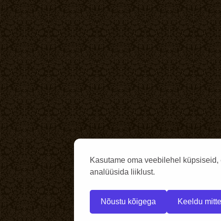
Kasutame oma veebilehel küpsiseid, 
analüüsida liiklust.
Nõustu kõigega
Keeldu mitte