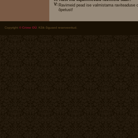
V:
Ravimeid pead ise valmistama raviteaduse
õpetust!
Copyright
© Crime OÜ
. Kõik õigused reserveeritud.