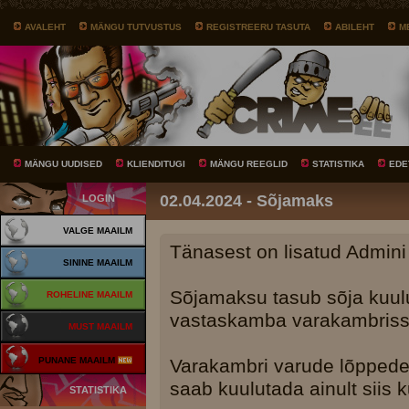
AVALEHT
MÄNGU TUTVUSTUS
REGISTREERU TASUTA
ABILEHT
M
MÄNGU UUDISED
KLIENDITUGI
MÄNGU REEGLID
STATISTIKA
EDE
02.04.2024 - Sõjamaks
LOGIN
VALGE MAAILM
Tänasest on lisatud Admini
SININE MAAILM
Sõjamaksu tasub sõja kuulu
ROHELINE MAAILM
vastaskamba varakambriss
MUST MAAILM
PUNANE MAAILM
Varakambri varude lõppede
saab kuulutada ainult siis
STATISTIKA