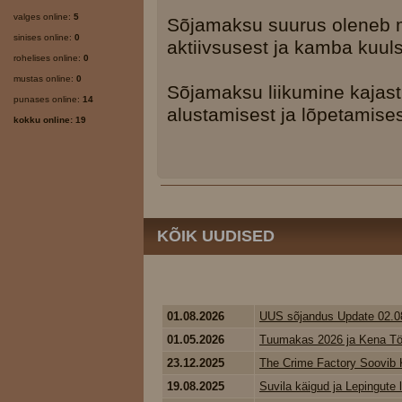
valges online:
5
Sõjamaksu suurus oleneb 
sinises online:
0
aktiivsusest ja kamba kuuls
rohelises online:
0
mustas online:
0
Sõjamaksu liikumine kajast
punases online:
14
alustamisest ja lõpetamises
kokku online: 19
KÕIK UUDISED
01.08.2026
UUS sõjandus Update 02.0
01.05.2026
Tuumakas 2026 ja Kena Tö
23.12.2025
The Crime Factory Soovib K
19.08.2025
Suvila käigud ja Lepingute