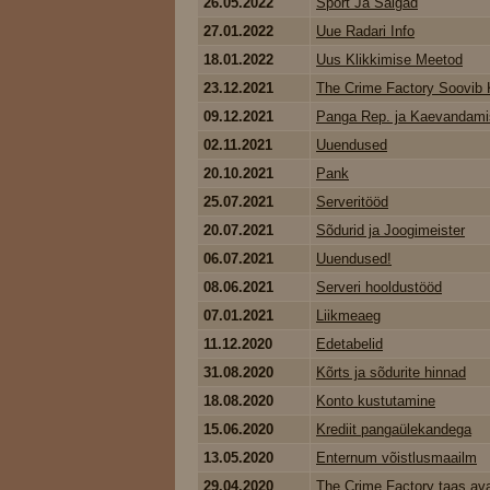
26.05.2022
Sport Ja Salgad
27.01.2022
Uue Radari Info
18.01.2022
Uus Klikkimise Meetod
23.12.2021
The Crime Factory Soovib K
09.12.2021
Panga Rep. ja Kaevandami
02.11.2021
Uuendused
20.10.2021
Pank
25.07.2021
Serveritööd
20.07.2021
Sõdurid ja Joogimeister
06.07.2021
Uuendused!
08.06.2021
Serveri hooldustööd
07.01.2021
Liikmeaeg
11.12.2020
Edetabelid
31.08.2020
Kõrts ja sõdurite hinnad
18.08.2020
Konto kustutamine
15.06.2020
Krediit pangaülekandega
13.05.2020
Enternum võistlusmaailm
29.04.2020
The Crime Factory taas av