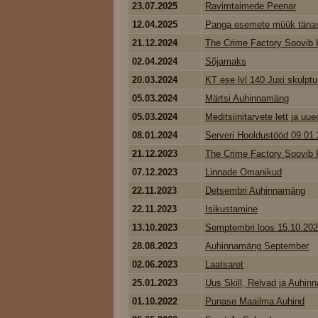
23.07.2025
Ravimtaimede Peenar
12.04.2025
Panga esemete müük tänase
21.12.2024
The Crime Factory Soovib K
02.04.2024
Sõjamaks
20.03.2024
KT ese lvl 140 Juxi skulptu
05.03.2024
Märtsi Auhinnamäng
05.03.2024
Meditsiinitarvete lett ja uued
08.01.2024
Serveri Hooldustööd 09.01
21.12.2023
The Crime Factory Soovib K
07.12.2023
Linnade Omanikud
22.11.2023
Detsembri Auhinnamäng
22.11.2023
Isikustamine
13.10.2023
Semptembri loos 15.10.20
28.08.2023
Auhinnamäng September
02.06.2023
Laatsaret
25.01.2023
Uus Skill, Relvad ja Auhinna
01.10.2022
Punase Maailma Auhind