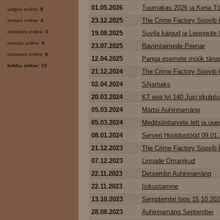
01.05.2026
Tuumakas 2026 ja Kena Tö
valges online:
9
23.12.2025
The Crime Factory Soovib K
sinises online:
0
rohelises online:
0
19.08.2025
Suvila käigud ja Lepingute
mustas online:
0
23.07.2025
Ravimtaimede Peenar
punases online:
6
12.04.2025
Panga esemete müük tänase
kokku online: 15
21.12.2024
The Crime Factory Soovib K
02.04.2024
Sõjamaks
20.03.2024
KT ese lvl 140 Juxi skulptu
05.03.2024
Märtsi Auhinnamäng
05.03.2024
Meditsiinitarvete lett ja uued
08.01.2024
Serveri Hooldustööd 09.01
21.12.2023
The Crime Factory Soovib K
07.12.2023
Linnade Omanikud
22.11.2023
Detsembri Auhinnamäng
22.11.2023
Isikustamine
13.10.2023
Semptembri loos 15.10.20
28.08.2023
Auhinnamäng September