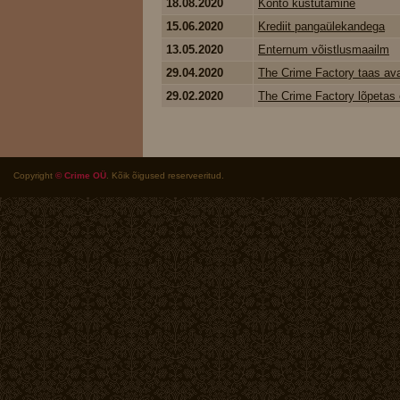
18.08.2020
Konto kustutamine
15.06.2020
Krediit pangaülekandega
13.05.2020
Enternum võistlusmaailm
29.04.2020
The Crime Factory taas av
29.02.2020
The Crime Factory lõpetas 
Copyright
© Crime OÜ
. Kõik õigused reserveeritud.