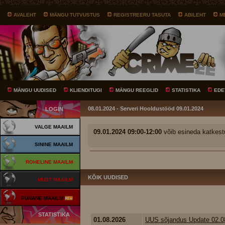
AVALEHT
MÄNGU TUTVUSTUS
REGISTREERU TASUTA
ABILEHT
M
MÄNGU UUDISED
KLIENDITUGI
MÄNGU REEGLID
STATISTIKA
EDE
08.01.2024 - Serveri Hooldustööd 09.01.2024
LOGIN
VALGE MAAILM
09.01.2024 09:00-12:00
võib esineda katkest
SININE MAAILM
ROHELINE MAAILM
KÕIK UUDISED
MUST MAAILM
PUNANE MAAILM
STATISTIKA
01.08.2026
UUS sõjandus Update 02.0