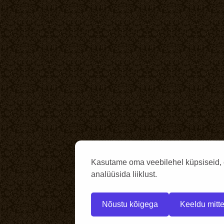
Kasutame oma veebilehel küpsiseid, 
analüüsida liiklust.
Nõustu kõigega
Keeldu mitte