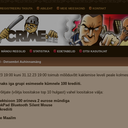
REGISTREERU TASUTA
ABILEHT
MEIE MEESKOND
KONTAKT
MÄNGU REEGLID
STATISTIKA
EDETABELID
OTSI KASUTAJAT
23 - Detsembri Auhinnamäng
23 19:00 kuni 31.12.23 19:00 toimub mõõduvõtt kaklemise leveli peale kolmes
aks iga grupi esimesele kümnele 100 krediiti.
õitjate (võitja loositakse top 10 hulgast) vahel loositakse välja:
lektsioon 100 erineva 2 eurose mündiga
nkPad Bluetooth Silent Mouse
krediiti
e Maailm