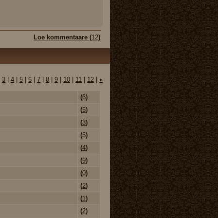
Loe kommentaare (
12
)
|
3
|
4
|
5
|
6
|
7
|
8
|
9
|
10
|
11
|
12
|
»
(
6
)
(
5
)
(
3
)
(
5
)
(
4
)
(
9
)
(
0
)
(
2
)
(
1
)
(
2
)