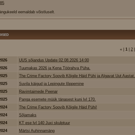
185
ngukeeld eemaldab võistluselt.
DISED
« |
1
|
2
2026
UUS sõjandus Update 02.08.2026 14:00
2026
Tuumakas 2026 ja Kena Töörahva Püha.
2025
The Crime Factory Soovib Kõigile Häid Pühi ja Algavat Uut Aastat.
2025
Suvila käigud ja Lepingute lõppemine
2025
Ravimtaimede Peenar
2025
Panga esemete müük tänasest kuni lvl 170.
2024
The Crime Factory Soovib Kõigile Häid Pühi!
2024
Sõjamaks
2024
KT ese lvl 140 Juxi skulptuur
2024
Märtsi Auhinnamäng