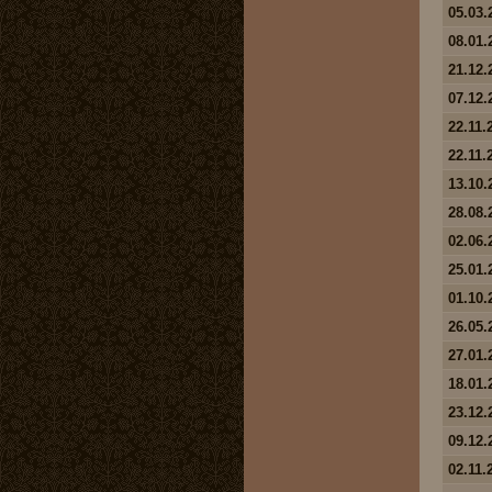
05.03.
08.01.
21.12.
07.12.
22.11.
22.11.
13.10.
28.08.
02.06.
25.01.
01.10.
26.05.
27.01.
18.01.
23.12.
09.12.
02.11.