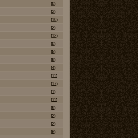
(
0
)
(
3
)
(
10
)
(
2
)
(
12
)
(
0
)
(
5
)
(
9
)
(
4
)
(
11
)
(
17
)
(
1
)
(
11
)
(
9
)
(
2
)
(
2
)
(
6
)