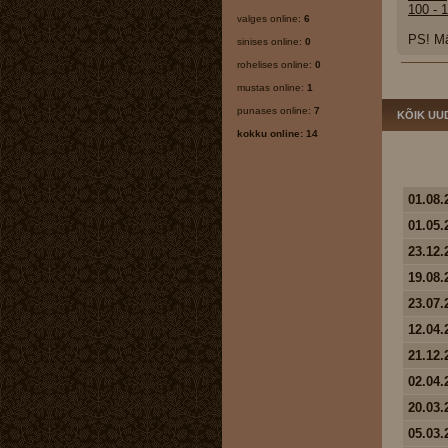
100 - 
valges online:
6
PS! Mä
sinises online:
0
rohelises online:
0
mustas online:
1
punases online:
7
KÕIK UU
kokku online: 14
01.08.
01.05.
23.12.
19.08.
23.07.
12.04.
21.12.
02.04.
20.03.
05.03.