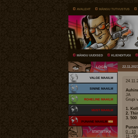
AVALEHT
MÄNGU TUTVUSTUS
MÄNGU UUDISED
KLIENDITUGI
22.11.20
LOGIN
VALGE MAAILM
24.11.
SININE MAAILM
Auhinn
JA
Grupi v
ROHELINE MAAILM
1. Kol
MUST MAAILM
2. Thi
3. 500 
PUNANE MAAILM
Punan
0 - 10
STATISTIKA
11 - 99