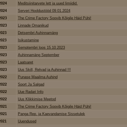
2024
Meditsiinitarvete lett ja uued limiidid.
2024
Serveri Hooldustööd 09.01.2024
2023
The Crime Factory Soovib Kõigile Häid Pühi!
2023
Linnade Omanikud
2023
Detsembri Auhinnamäng
2023
Isikustamine
2023
Semptembri loos 15.10.2023
2023
Auhinnamäng September
2023
Laatsaret
2023
Uus Skill, Relvad ja Auhinnad !!!
2022
Punase Maailma Auhind
2022
Sport Ja Salgad
2022
Uue Radari Info
2022
Uus Klikkimise Meetod
2021
The Crime Factory Soovib Kõigile Häid Pühi!
2021
Panga Rep. ja Kaevandamise Sissetulek
2021
Uuendused