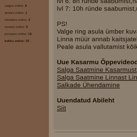
lvl 6: 8h ründe saabumist,n
valges online:
6
lvl 7: 10h ründe saabumist,
sinises online:
1
rohelises online:
2
PS!
mustas online:
0
Valge ring asula ümber kuv
punases online:
16
Linna müür annab kaitsjate
kokku online: 25
Peale asula vallutamist kõi
Uue Kasarmu Õppevideo
Salga Saatmine Kasarmust
Salga Saatmine Linnast Li
Salkade Ühendamine
Uuendatud Abileht
Siit