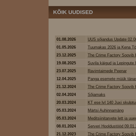
KÕIK UUDISED
01.08.2026
UUS sõjandus Update 02.0
01.05.2026
Tuumakas 2026 ja Kena Tö
23.12.2025
The Crime Factory Soovib K
19.08.2025
Suvila käigud ja Lepingute
23.07.2025
Ravimtaimede Peenar
12.04.2025
Panga esemete müük tänase
21.12.2024
The Crime Factory Soovib K
02.04.2024
Sõjamaks
20.03.2024
KT ese lvl 140 Juxi skulptu
05.03.2024
Märtsi Auhinnamäng
05.03.2024
Meditsiinitarvete lett ja uued
08.01.2024
Serveri Hooldustööd 09.01
21.12.2023
The Crime Factory Soovib K