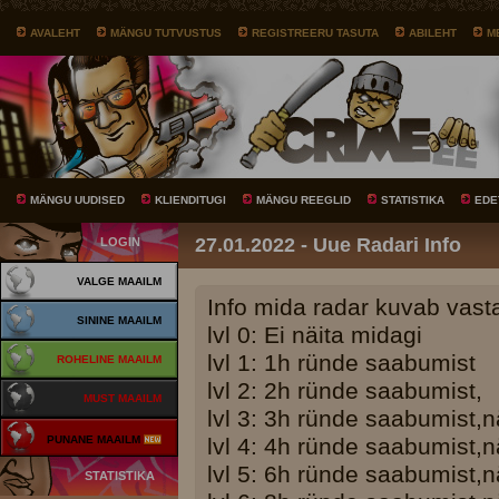
AVALEHT
MÄNGU TUTVUSTUS
REGISTREERU TASUTA
ABILEHT
M
MÄNGU UUDISED
KLIENDITUGI
MÄNGU REEGLID
STATISTIKA
EDE
27.01.2022 - Uue Radari Info
LOGIN
VALGE MAAILM
Info mida radar kuvab vastav
SININE MAAILM
lvl 0: Ei näita midagi
lvl 1: 1h ründe saabumist
ROHELINE MAAILM
lvl 2: 2h ründe saabumist,
MUST MAAILM
lvl 3: 3h ründe saabumist,n
PUNANE MAAILM
lvl 4: 4h ründe saabumist,n
lvl 5: 6h ründe saabumist,n
STATISTIKA