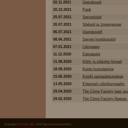
02.11.2021
Uuendused
20.10.2021
Pank
25.07.2021
Serveritööd
20.07.2021
Sõdurid ja Joogimeister
06.07.2021
Uuendused!
08.06.2021
Serveri hooldustööd
07.01.2021
Liikmeaeg
11.12.2020
Edetabelid
31.08.2020
Kõrts ja sõdurite hinnad
18.08.2020
Konto kustutamine
15.06.2020
Krediit pangaülekandega
13.05.2020
Enternum võistlusmaailm
29.04.2020
The Crime Factory taas av
29.02.2020
The Crime Factory lõpetas 
Copyright
© Crime OÜ
. Kõik õigused reserveeritud.