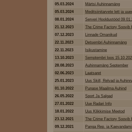
05.03.2024
Märtsi Auhinnamäng
05.03.2024
Meditsiinitarvete lett ja uued
08.01.2024
Serveri Hooldustööd 09.01
21.12.2023
The Crime Factory Soovib K
07.12.2023
Linnade Omanikud
22.11.2023
Detsembri Auhinnamäng
22.11.2023
Isikustamine
13.10.2023
Semptembri loos 15.10.20
28.08.2023
Auhinnamäng September
02.06.2023
Laatsaret
25.01.2023
Uus Skill, Relvad ja Auhinna
01.10.2022
Punase Maailma Auhind
26.05.2022
Sport Ja Salgad
27.01.2022
Uue Radari Info
18.01.2022
Uus Klikkimise Meetod
23.12.2021
The Crime Factory Soovib K
09.12.2021
Panga Rep. ja Kaevandami