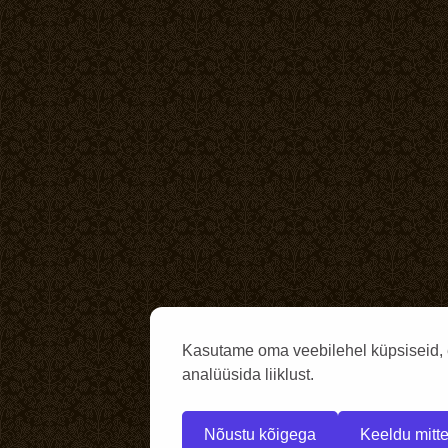
Kasutame oma veebilehel küpsiseid, 
analüüsida liiklust.
Nõustu kõigega
Keeldu mitte