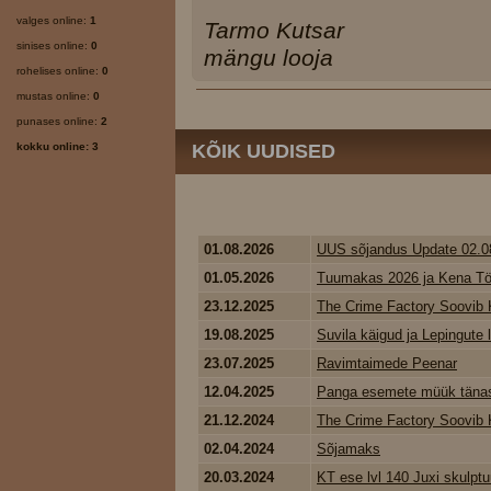
valges online:
1
Tarmo Kutsar
sinises online:
0
mängu looja
rohelises online:
0
mustas online:
0
punases online:
2
kokku online: 3
KÕIK UUDISED
01.08.2026
UUS sõjandus Update 02.0
01.05.2026
Tuumakas 2026 ja Kena Tö
23.12.2025
The Crime Factory Soovib K
19.08.2025
Suvila käigud ja Lepingute
23.07.2025
Ravimtaimede Peenar
12.04.2025
Panga esemete müük tänase
21.12.2024
The Crime Factory Soovib K
02.04.2024
Sõjamaks
20.03.2024
KT ese lvl 140 Juxi skulptu