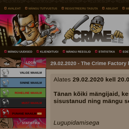
AVALEHT
MÄNGU TUTVUSTUS
REGISTREERU TASUTA
ABILEHT
M
MÄNGU UUDISED
KLIENDITUGI
MÄNGU REEGLID
STATISTIKA
EDE
29.02.2020 - The Crime Factory 
LOGIN
VALGE MAAILM
Alates
29.02.2020 kell 20.
SININE MAAILM
Tänan kõiki mängijaid, ke
ROHELINE MAAILM
sisustanud ning mängu se
MUST MAAILM
PUNANE MAAILM
Lugupidamisega
STATISTIKA