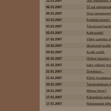
12.03.2007
Uus mänguosa: L
06.03.2007
33 uut pangaeset
05.03.2007
Osta pangaesemei
03.03.2007
Krediidisüsteem.
03.03.2007
Täiustused kamba
02.03.2007
Kokkutulek!
27.02.2007
Väike uuendus p
10.02.2007
täiustused avaliku
09.02.2007
Avalik profiil.
02.02.2007
Oluline täiustus
01.02.2007
kaks väikest mu
22.01.2007
Streetrace...
21.01.2007
Kõrtsi muudatuse
20.01.2007
Taimevahetuse ro
18.01.2007
Mängu kiirus?
17.01.2007
Kokanduse oskus
17.01.2007
Rahajagajad põl