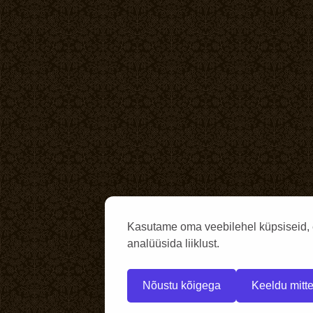
Kasutame oma veebilehel küpsiseid, 
analüüsida liiklust.
Nõustu kõigega
Keeldu mitte