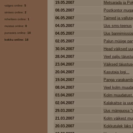
19.05.2007
Metsarada ja Pok
valges online:
5
08.05.2007
Postkontor mug
sinises online:
2
06.05.2007
Taimed ja valluta
rohelises online:
1
04.05.2007
Uus sms-teenus
mustas online:
0
punases online:
10
04.05.2007
Uus bannimissüs
kokku online: 18
02.05.2007
Palun müüge pa
30.04.2007
Head väiksed uu
28.04.2007
Veel palju täiustu
23.04.2007
Väiksed täiustus
20.04.2007
Kasutaja logi...
19.04.2007
Panga varakambr
08.04.2007
Veel kolm muudat
03.04.2007
Kolm muudatust.
02.04.2007
Kalakaitse ja uue
29.03.2007
Uus mänguosa "
21.03.2007
Kolm väikest muu
20.03.2007
Kokkutulek läks 