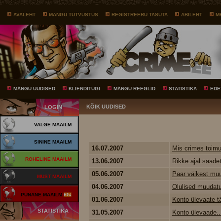
AVALEHT
MÄNGU TUTVUSTUS
REGISTREERU TASUTA
ABILEHT
M
MÄNGU UUDISED
KLIENDITUGI
MÄNGU REEGLID
STATISTIKA
EDE
KÕIK UUDISED
LOGIN
VALGE MAAILM
SININE MAAILM
16.07.2007
Mis crimes toimu
ROHELINE MAAILM
13.06.2007
Rikke ajal saad
05.06.2007
Paar väikest muu
MUST MAAILM
04.06.2007
Olulised muudat
PUNANE MAAILM
01.06.2007
Konto ülevaate t
STATISTIKA
31.05.2007
Konto ülevaade..