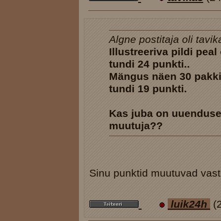
Algne postitaja oli tavik
Illustreeriva pildi pea
tundi 24 punkti..
Mängus näen 30 pakki k
tundi 19 punkti.
Kas juba on uuendusel
muutuja??
Sinu punktid muutuvad vastav
luik24h
(