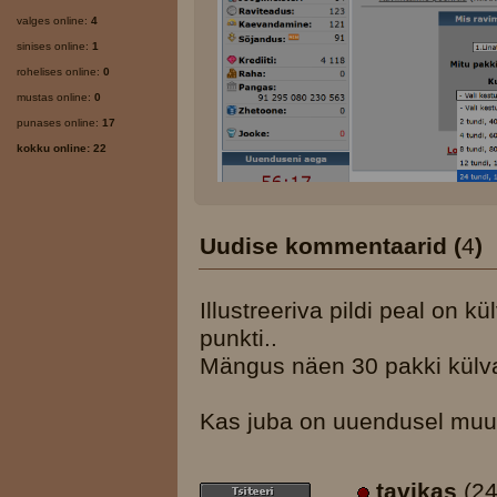
valges online:
4
sinises online:
1
rohelises online:
0
mustas online:
0
punases online:
17
kokku online: 22
Uudise kommentaarid (
4
)
Illustreeriva pildi peal on k
punkti..
Mängus näen 30 pakki külvate
Kas juba on uuendusel muud
tavikas
(24