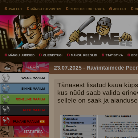
AVALEHT
MÄNGU TUTVUSTUS
REGISTREERU TASUTA
ABILEHT
M
MÄNGU UUDISED
KLIENDITUGI
MÄNGU REEGLID
STATISTIKA
EDE
23.07.2025 - Ravimtaimede Pee
LOGIN
VALGE MAAILM
Tänasest lisatud kaua kü
SININE MAAILM
kus nüüd saab valida erine
sellele on saak ja aianduse
ROHELINE MAAILM
MUST MAAILM
PUNANE MAAILM
STATISTIKA