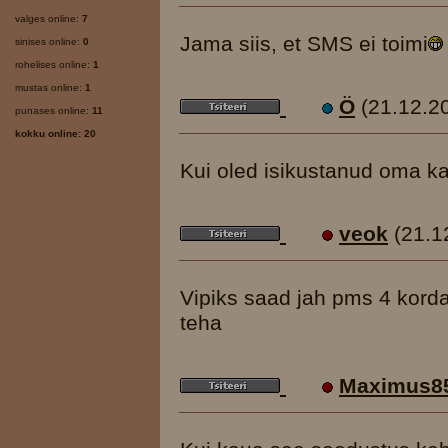
valges online:
7
Jama siis, et SMS ei toimi
sinises online:
0
rohelises online:
1
mustas online:
1
Ö
(21.12.2
punases online:
11
kokku online: 20
Kui oled isikustanud oma kas
veok
(21.1
Vipiks saad jah pms 4 korda
teha
Maximus8