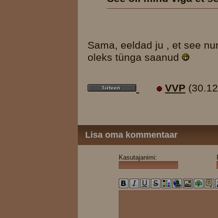
Sama, eeldad ju , et see num
oleks tünga saanud
VVP
(30.12
Lisa oma kommentaar
Kasutajanimi: