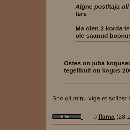
Algne postitaja ol
tere
Ma olen 2 korda t
ole saanud boonust
Ostes on juba kogused 
tegelikult on kogus 20
See oli minu viga et sellest
flama
(28.