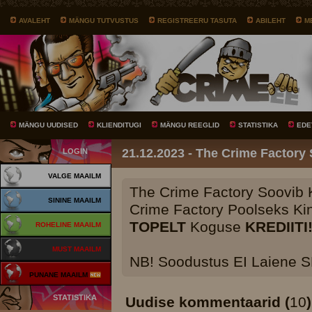
AVALEHT
MÄNGU TUTVUSTUS
REGISTREERU TASUTA
ABILEHT
M
MÄNGU UUDISED
KLIENDITUGI
MÄNGU REEGLID
STATISTIKA
EDE
21.12.2023 - The Crime Factory 
LOGIN
VALGE MAAILM
The Crime Factory Soovib K
SININE MAAILM
Crime Factory Poolseks Kin
TOPELT
Koguse
KREDIITI
ROHELINE MAAILM
MUST MAAILM
NB! Soodustus EI Laiene S
PUNANE MAAILM
STATISTIKA
Uudise kommentaarid (
10
)