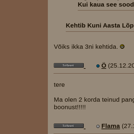
Kui kaua see sood
Kehtib Kuni Aasta Lõp
Võiks ikka 3ni kehtida.
Ö
(25.12.2
tere
Ma olen 2 korda teinud pa
boonust!!!!!
Flama
(27.