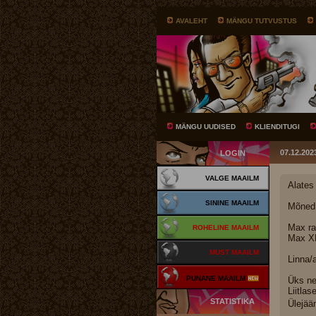
AVALEHT
MÄNGU TUTVUSTUS
MÄNGU UUDISED
KLIENDITUGI
07.12.20
LOGIN
VALGE MAAILM
Alates
SININE MAAILM
Mõned 
Max ra
ROHELINE MAAILM
Max XP
MUST MAAILM
Linna/
PUNANE MAAILM
Üks nei
Liitla
STATISTIKA
Ülejää