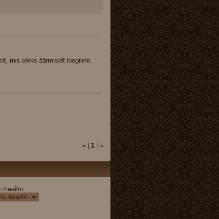
lt, mis oleks äärmiselt loogiline.
« |
1
| »
 maailm: