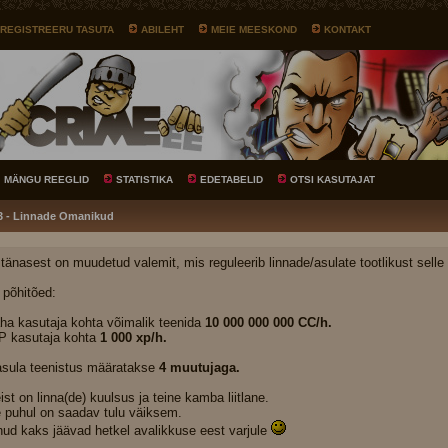
REGISTREERU TASUTA
ABILEHT
MEIE MEESKOND
KONTAKT
MÄNGU REEGLID
STATISTIKA
EDETABELID
OTSI KASUTAJAT
23 - Linnade Omanikud
 tänasest on muudetud valemit, mis reguleerib linnade/asulate tootlikust selle
põhitõed:
ha kasutaja kohta võimalik teenida
10 000 000 000 CC/h.
 kasutaja kohta
1 000 xp/h.
asula teenistus määratakse
4 muutujaga.
st on linna(de) kuulsus ja teine kamba liitlane.
se puhul on saadav tulu väiksem.
nud kaks jäävad hetkel avalikkuse eest varjule