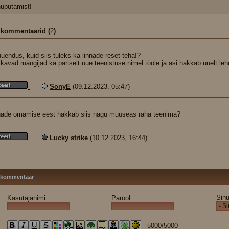
uputamist!
 kommentaarid (
2
)
uendus, kuid siis tuleks ka linnade reset teha!?
kavad mängijad ka päriselt uue teenistuse nimel tööle ja asi hakkab uuelt lehe
SonyE
(09.12.2023, 05:47)
nade omamise eest hakkab siis nagu muuseas raha teenima?
Lucky strike
(10.12.2023, 16:44)
 kommentaar
Sinu
Kasutajanimi:
Parool:
5000
/5000