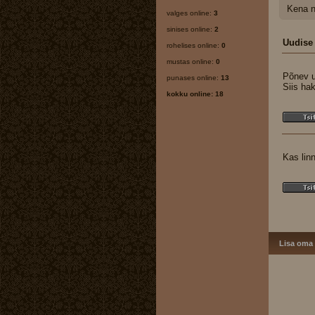
Kena n
valges online:
3
sinises online:
2
Uudise
rohelises online:
0
mustas online:
0
Põnev u
punases online:
13
Siis hak
kokku online: 18
Kas lin
Lisa oma