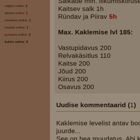
Salkade min. liikumiskiirus
valges online:
2
Kaitsev salk 1h
sinises online:
1
Ründav ja Piirav
5h
rohelises online:
1
mustas online:
1
Max. Kaklemise lvl 185:
punases online:
3
kokku online: 8
Vastupidavus 200
Relvakäsitlus 110
Kaitse 200
Jõud 200
Kiirus 200
Osavus 200
Uudise kommentaarid (
1
)
Kaklemise levelist antav b
juurde...
See on hea muudatus. Abi k