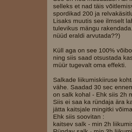
selleks et nad täis võitlem
spordikad 200 ja relvakäsit
Lisaks muutis see ilmselt la
tulevikus mängu rakendada. 
nüüd eraldi arvutada??)
Küll aga on see 100% võibol
ning siis saad otsustada ka
müür tugevalt oma effekti.
Salkade liikumiskiiruse kohta
vähe. Saadad 30 sec ennem
on salk kohal - Ehk siis 2h 
Siis ei saa ka ründaja ära 
jätta kaitsjale mingitki või
Ehk siis soovitan :
kaitsev salk - min 2h liikumi
Ründav salk - min 3h liikumi