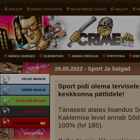
AVALEHT
MÄNGU TUTVUSTUS
REGISTREERU TASUTA
ABILEHT
M
MÄNGU UUDISED
KLIENDITUGI
MÄNGU REEGLID
STATISTIKA
EDE
26.05.2022 - Sport Ja Salgad
LOGIN
VALGE MAAILM
Sport pidi olema tervisel
SININE MAAILM
keskkonna pättidele!
ROHELINE MAAILM
Tänasest alates lisandus Sõ
MUST MAAILM
Kaklemise level annab Sõd
PUNANE MAAILM
100% (lvl 185).
STATISTIKA