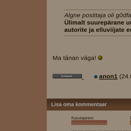
Algne postitaja oli g0dfa
Ülimalt suurepärane 
autorite ja elluviijate e
Ma tänan väga!
anon1
(24.
Lisa oma kommentaar
Kasutajanimi: