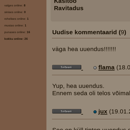
Käsitöö
valges online:
8
Ravitadus
sinises online:
0
rohelises online:
1
mustas online:
1
Uudise kommentaarid (
9
)
punases online:
16
kokku online: 26
väga hea uuendus!!!!!!!
flama
(18.
Yup, hea uuendus.
Ennem seda oli telos võimal
jux
(19.01.
See on küll tiptop uuendus 