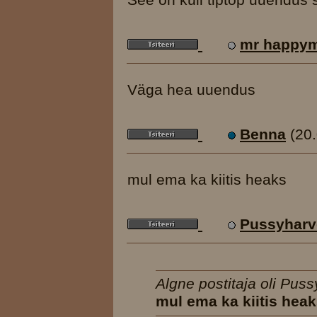
mr happy
Väga hea uuendus
Benna
(20
mul ema ka kiitis heaks
Pussyharv
Algne postitaja oli Puss
mul ema ka kiitis hea