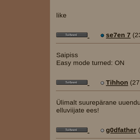
like
se7en 7
(2
Saipiss
Easy mode turned: ON
Tihhon
(27
Ülimalt suurepärane uuendu
elluviijate ees!
g0dfather