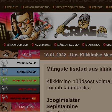
AVALEHT
MÄNGU TUTVUSTUS
REGISTREERU TASUTA
ABILEHT
M
MÄNGU UUDISED
KLIENDITUGI
MÄNGU REEGLID
STATISTIKA
EDE
18.01.2022 - Uus Klikkimise Me
LOGIN
VALGE MAAILM
Mängule lisatud uus klikk
SININE MAAILM
Klikkimine nüüdsest võimal
ROHELINE MAAILM
Toimib ka mobiilis!
MUST MAAILM
PUNANE MAAILM
Joogimeister
Sepistamine
STATISTIKA