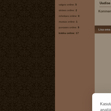
Uudise
valges online:
5
sinises online:
2
Kommenta
rohelises online:
0
mustas online:
1
punases online:
9
Lisa oma
kokku online: 17
Kasut
analüü