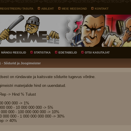
REGISTREERU TASUTA
ABILEHT
MEIE MEESKOND
KONTAKT
MÄNGU REEGLID
STATISTIKA
EDETABELID
OTSI KASUTAJAT
1 - Sõdurid ja Joogimeister
dsest on ründavate ja kaitsvate sõdurite tugevus võrdne.
gimeistri materjalide hind on uuendatud.
 Rep -> Hind % Tulust
000 000 000 -> 1%
000 000 - 10 000 000 000 -> 5%
 000 000 - 100 000 000 000 -> 10%
0 000 000 - 1 000 000 000 000 -> 30%
ep -> 40%