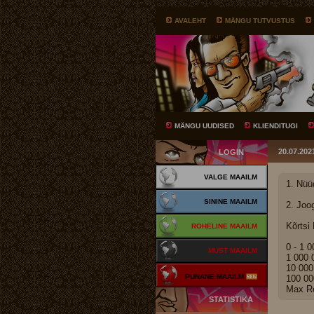
AVALEHT
MÄNGU TUTVUSTUS
MÄNGU UUDISED
KLIENDITUGI
20.07.202
LOGIN
VALGE MAAILM
1. Nüü
SININE MAAILM
2. Joo
Kõrtsi
ROHELINE MAAILM
0 - 1 
MUST MAAILM
1 000 
10 000
PUNANE MAAILM
100 00
Max R
STATISTIKA