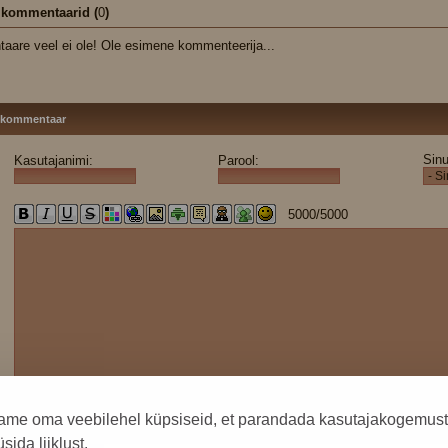
 kommentaarid (
0
)
are veel ei ole! Ole esimene kommenteerija...
 kommentaar
Sinu
Kasutajanimi:
Parool:
5000
/5000
ame oma veebilehel küpsiseid, et parandada kasutajakogemust
sida liiklust.