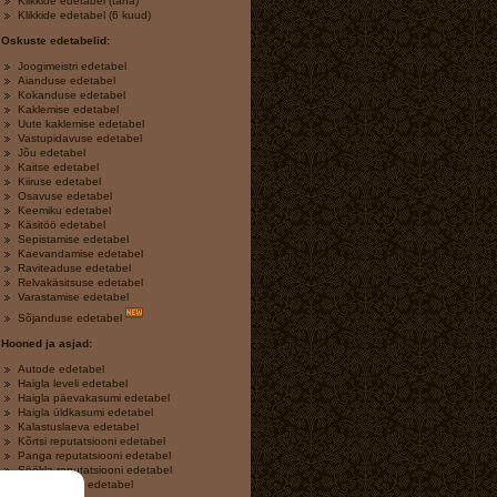
Klikkide edetabel (täna)
Klikkide edetabel (6 kuud)
Oskuste edetabelid:
Joogimeistri edetabel
Aianduse edetabel
Kokanduse edetabel
Kaklemise edetabel
Uute kaklemise edetabel
Vastupidavuse edetabel
Jõu edetabel
Kaitse edetabel
Kiiruse edetabel
Osavuse edetabel
Keemiku edetabel
Käsitöö edetabel
Sepistamise edetabel
Kaevandamise edetabel
Raviteaduse edetabel
Relvakäsitsuse edetabel
Varastamise edetabel
Sõjanduse edetabel
Hooned ja asjad:
Autode edetabel
Haigla leveli edetabel
Haigla päevakasumi edetabel
Haigla üldkasumi edetabel
Kalastuslaeva edetabel
Kõrtsi reputatsiooni edetabel
Panga reputatsiooni edetabel
Söökla reputatsiooni edetabel
Varakambrite edetabel