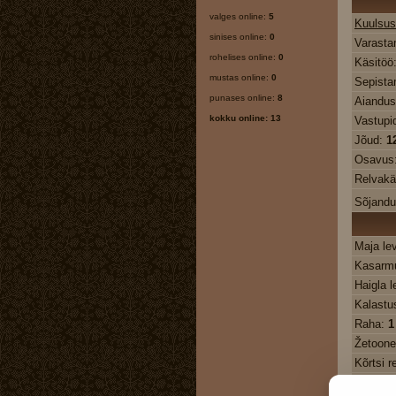
valges online:
5
Kuulsus
sinises online:
0
Varasta
rohelises online:
0
Käsitöö
mustas online:
0
Sepista
punases online:
8
Aiandu
kokku online: 13
Vastupi
Jõud:
1
Osavus
Relvakä
Sõjand
Maja le
Kasarmu
Haigla l
Kalastu
Raha:
1
Žetoon
Kõrtsi r
Haigla 