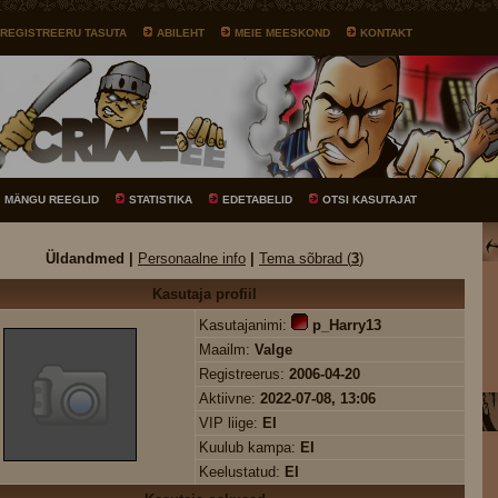
REGISTREERU TASUTA
ABILEHT
MEIE MEESKOND
KONTAKT
MÄNGU REEGLID
STATISTIKA
EDETABELID
OTSI KASUTAJAT
Üldandmed |
Personaalne info
|
Tema sõbrad (
3
)
Kasutaja profiil
Kasutajanimi:
p_Harry13
Maailm:
Valge
Registreerus:
2006-04-20
Aktiivne:
2022-07-08, 13:06
VIP liige:
EI
Kuulub kampa:
EI
Keelustatud:
EI