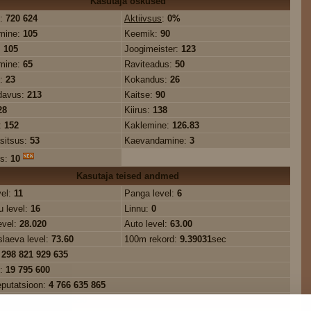
Kasutaja oskused
:
720 624
Aktiivsus
:
0%
mine:
105
Keemik:
90
:
105
Joogimeister:
123
mine:
65
Raviteadus:
50
s:
23
Kokandus:
26
davus:
213
Kaitse:
90
28
Kiirus:
138
:
152
Kaklemine:
126.83
sitsus:
53
Kaevandamine:
3
us:
10
Kasutaja teised andmed
vel:
11
Panga level:
6
 level:
16
Linnu:
0
evel:
28.020
Auto level:
63.00
slaeva level:
73.60
100m rekord:
9.39031
sec
 298 821 929 635
e:
19 795 600
eputatsioon:
4 766 635 865
üldkasum:
-14 779 650