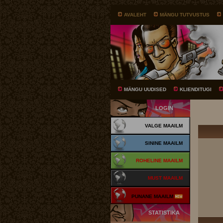
AVALEHT
MÄNGU TUTVUSTUS
MÄNGU UUDISED
KLIENDITUGI
LOGIN
VALGE MAAILM
SININE MAAILM
ROHELINE MAAILM
MUST MAAILM
PUNANE MAAILM
STATISTIKA