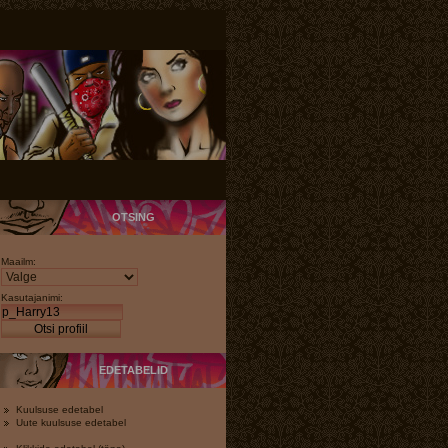
OTSING
Maailm:
Kasutajanimi:
Otsi profiil
EDETABELID
Kuulsuse edetabel
Uute kuulsuse edetabel