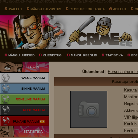
AVALEHT
MÄNGU TUTVUSTUS
REGISTREERU TASUTA
ABILEHT
M
MÄNGU UUDISED
KLIENDITUGI
MÄNGU REEGLID
STATISTIKA
EDE
LOGIN
Üldandmed |
Personaalne info
VALGE MAAILM
Kasutaja profi
SININE MAAILM
Kasutaj
Maailm
ROHELINE MAAILM
Registr
Aktiivn
MUST MAAILM
VIP lii
PUNANE MAAILM
Kuulub
Keelust
STATISTIKA