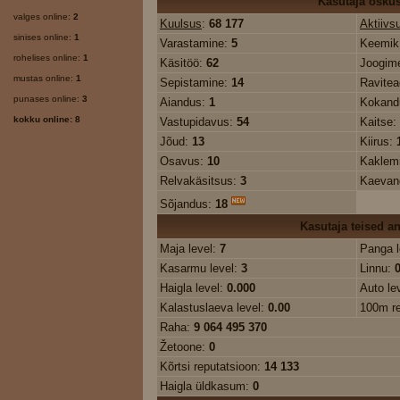
Kasutaja osku
valges online:
2
Kuulsus
:
68 177
Aktiivs
sinises online:
1
Varastamine:
5
Keemik
rohelises online:
1
Käsitöö:
62
Joogime
mustas online:
1
Sepistamine:
14
Ravite
punases online:
3
Aiandus:
1
Kokand
kokku online: 8
Vastupidavus:
54
Kaitse:
Jõud:
13
Kiirus:
Osavus:
10
Kaklem
Relvakäsitsus:
3
Kaevan
Sõjandus:
18
Kasutaja teised 
Maja level:
7
Panga l
Kasarmu level:
3
Linnu:
Haigla level:
0.000
Auto le
Kalastuslaeva level:
0.00
100m r
Raha:
9 064 495 370
Žetoone:
0
Kõrtsi reputatsioon:
14 133
Haigla üldkasum:
0