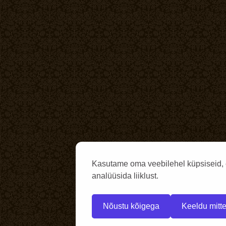
Kasutame oma veebilehel küpsiseid, 
analüüsida liiklust.
Nõustu kõigega
Keeldu mitte