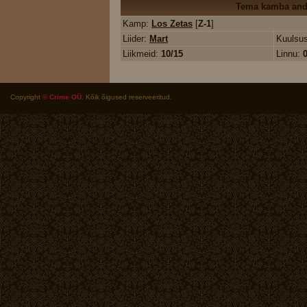
Tema kamba an
Kamp:
Los Zetas
[
Z-1
]
Liider:
Mart
Kuulsu
Liikmeid:
10/15
Linnu:
Copyright
© Crime OÜ
. Kõik õigused reserveeritud.