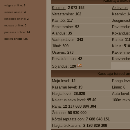
Kasutaja osku
valges online:
6
Kuulsus
:
2 073 192
Aktiivsus
:
sinises online:
4
Varastamine:
162
Keemik:
1
rohelises online:
2
Käsitöö:
117
Joogimeis
mustas online:
0
Sepistamine:
92
Raviteadu
punases online:
14
Aiandus:
35
Kokandus
kokku online: 26
Vastupidavus:
343
Kaitse:
11
Jõud:
309
Kiirus:
510
Osavus:
273
Kaklemin
Relvakäsitsus:
42
Kaevanda
Sõjandus:
120
Kasutaja teised 
Maja level:
12
Panga lev
Kasarmu level:
19
Linnu:
6
Haigla level:
28.020
Auto level
Kalastuslaeva level:
95.40
100m reko
Raha:
12 137 683 884 304
Žetoone:
58 930 000
Kõrtsi reputatsioon:
7 688 048 151
Haigla üldkasum:
-2 193 829 308