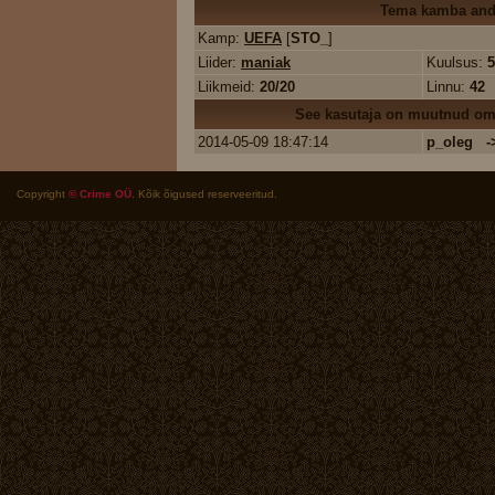
Tema kamba an
Kamp:
UEFA
[
STO_
]
Liider:
maniak
Kuulsus:
5
Liikmeid:
20/20
Linnu:
42
See kasutaja on muutnud oma
2014-05-09 18:47:14
p_oleg -
Copyright
© Crime OÜ
. Kõik õigused reserveeritud.