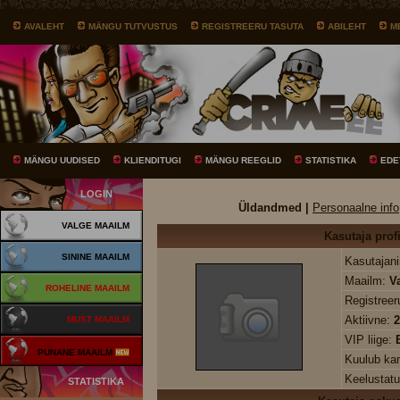
AVALEHT
MÄNGU TUTVUSTUS
REGISTREERU TASUTA
ABILEHT
M
MÄNGU UUDISED
KLIENDITUGI
MÄNGU REEGLID
STATISTIKA
EDE
LOGIN
Üldandmed |
Personaalne info
VALGE MAAILM
Kasutaja profi
SININE MAAILM
Kasutajani
Maailm:
V
ROHELINE MAAILM
Registree
Aktiivne:
2
MUST MAAILM
VIP liige:
PUNANE MAAILM
Kuulub k
Keelustat
STATISTIKA