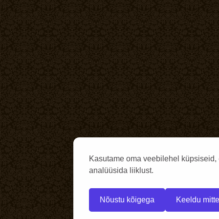
Kasutame oma veebilehel küpsiseid, 
analüüsida liiklust.
Nõustu kõigega
Keeldu mitte