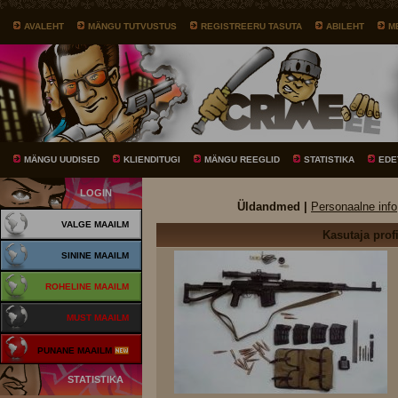
AVALEHT
MÄNGU TUTVUSTUS
REGISTREERU TASUTA
ABILEHT
M
MÄNGU UUDISED
KLIENDITUGI
MÄNGU REEGLID
STATISTIKA
EDE
LOGIN
Üldandmed |
Personaalne info
VALGE MAAILM
Kasutaja profi
SININE MAAILM
ROHELINE MAAILM
MUST MAAILM
PUNANE MAAILM
STATISTIKA