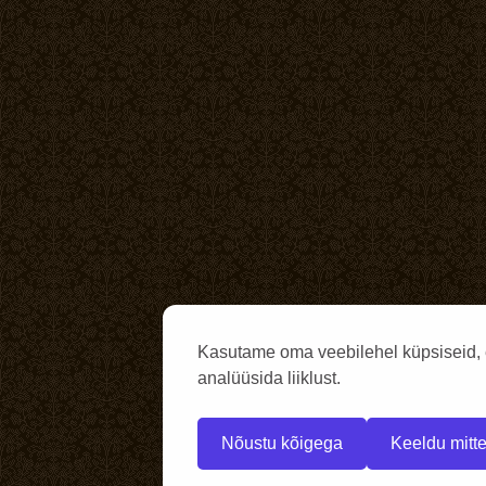
Kasutame oma veebilehel küpsiseid, 
analüüsida liiklust.
Nõustu kõigega
Keeldu mitte