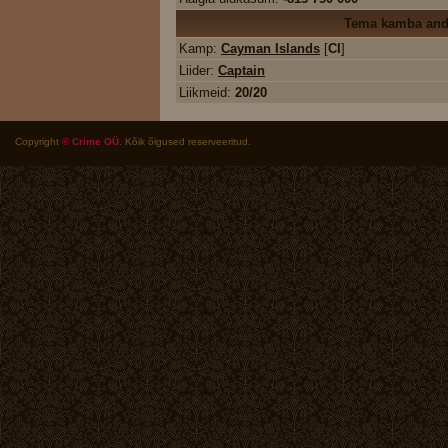
Tema kamba an
Kamp:
Cayman Islands
[
CI
]
Liider:
Captain
Liikmeid:
20/20
Copyright
© Crime OÜ
. Kõik õigused reserveeritud.