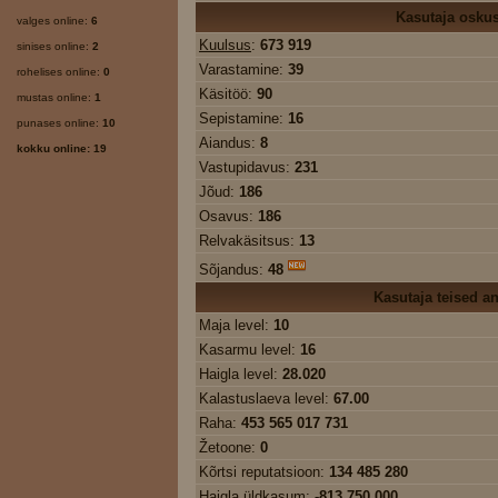
Kasutaja osku
valges online:
6
Kuulsus
:
673 919
sinises online:
2
Varastamine:
39
rohelises online:
0
Käsitöö:
90
mustas online:
1
Sepistamine:
16
punases online:
10
Aiandus:
8
kokku online: 19
Vastupidavus:
231
Jõud:
186
Osavus:
186
Relvakäsitsus:
13
Sõjandus:
48
Kasutaja teised 
Maja level:
10
Kasarmu level:
16
Haigla level:
28.020
Kalastuslaeva level:
67.00
Raha:
453 565 017 731
Žetoone:
0
Kõrtsi reputatsioon:
134 485 280
Haigla üldkasum:
-813 750 000