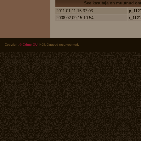
See kasutaja on muutnud oma
2011-01-11 15:37:03
p_112
2008-02-09 15:10:54
r_112
Copyright
© Crime OÜ
. Kõik õigused reserveeritud.