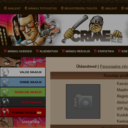
AVALEHT
MÄNGU TUTVUSTUS
REGISTREERU TASUTA
ABILEHT
M
MÄNGU UUDISED
KLIENDITUGI
MÄNGU REEGLID
STATISTIKA
EDE
LOGIN
Üldandmed |
Personaalne info
VALGE MAAILM
Kasutaja profi
SININE MAAILM
Kasuta
Maail
ROHELINE MAAILM
Regist
Aktiiv
MUST MAAILM
VIP li
PUNANE MAAILM
Kuulu
Keelus
STATISTIKA