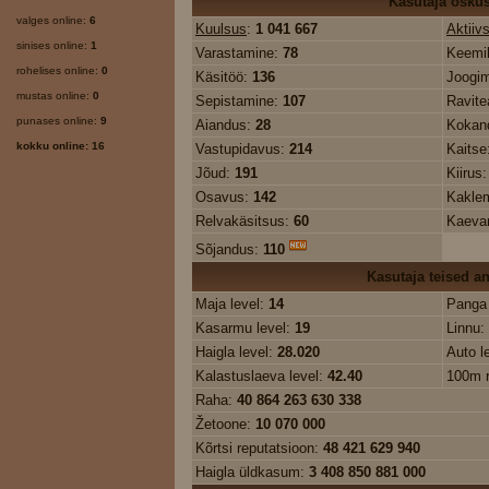
Kasutaja osku
valges online:
6
Kuulsus
:
1 041 667
Aktiiv
sinises online:
1
Varastamine:
78
Keemi
rohelises online:
0
Käsitöö:
136
Joogim
mustas online:
0
Sepistamine:
107
Ravit
punases online:
9
Aiandus:
28
Kokan
kokku online: 16
Vastupidavus:
214
Kaitse
Jõud:
191
Kiirus
Osavus:
142
Kakle
Relvakäsitsus:
60
Kaeva
Sõjandus:
110
Kasutaja teised 
Maja level:
14
Panga 
Kasarmu level:
19
Linnu:
Haigla level:
28.020
Auto l
Kalastuslaeva level:
42.40
100m 
Raha:
40 864 263 630 338
Žetoone:
10 070 000
Kõrtsi reputatsioon:
48 421 629 940
Haigla üldkasum:
3 408 850 881 000