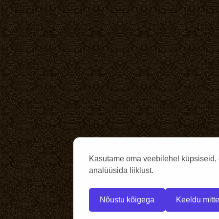
Kasutame oma veebilehel küpsiseid, 
analüüsida liiklust.
Nõustu kõigega
Keeldu mitte