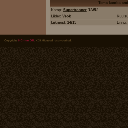
Tema kamba an
Kamp:
Supertrooper
[
UWU
]
Liider:
Veok
Kuuls
Liikmeid:
14/15
Linnu:
Copyright
© Crime OÜ
. Kõik õigused reserveeritud.